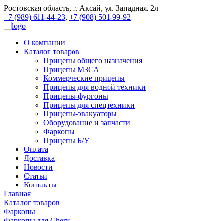
Ростовская область, г. Аксай, ул. Западная, 2л
+7 (989) 611-44-23
,
+7 (908) 501-99-92
О компании
Каталог товаров
Прицепы общего назначения
Прицепы МЗСА
Коммерческие прицепы
Прицепы для водной техники
Прицепы-фургоны
Прицепы для спецтехники
Прицепы-эвакуаторы
Оборудование и запчасти
Фаркопы
Прицепы Б/У
Оплата
Доставка
Новости
Статьи
Контакты
Главная
Каталог товаров
Фаркопы
Фаркопы для Chery