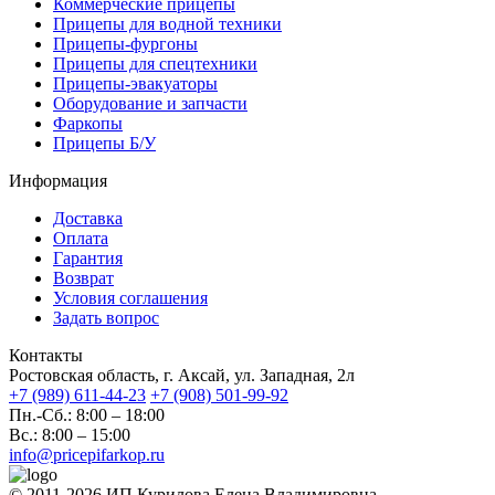
Коммерческие прицепы
Прицепы для водной техники
Прицепы-фургоны
Прицепы для спецтехники
Прицепы-эвакуаторы
Оборудование и запчасти
Фаркопы
Прицепы Б/У
Информация
Доставка
Оплата
Гарантия
Возврат
Условия соглашения
Задать вопрос
Контакты
Ростовская область, г. Аксай, ул. Западная, 2л
+7 (989) 611-44-23
+7 (908) 501-99-92
Пн.-Сб.: 8:00 – 18:00
Вс.: 8:00 – 15:00
info@pricepifarkop.ru
© 2011-2026 ИП Курилова Елена Владимировна