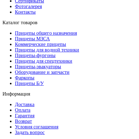
Сертификаты
Фотогалерея
Контакты
Каталог товаров
Прицепы общего назначения
Прицепы МЗСА
Коммерческие прицепы
Прицепы для водной техники
Прицепы-фургоны
Прицепы для спецтехники
Прицепы-эвакуаторы
Оборудование и запчасти
Фаркопы
Прицепы Б/У
Информация
Доставка
Оплата
Гарантия
Возврат
Условия соглашения
Задать вопрос