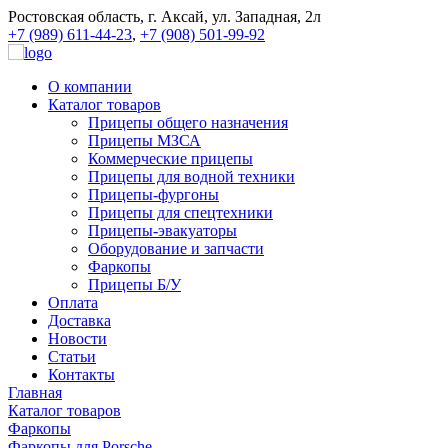
Ростовская область, г. Аксай, ул. Западная, 2л
+7 (989) 611-44-23
,
+7 (908) 501-99-92
О компании
Каталог товаров
Прицепы общего назначения
Прицепы МЗСА
Коммерческие прицепы
Прицепы для водной техники
Прицепы-фургоны
Прицепы для спецтехники
Прицепы-эвакуаторы
Оборудование и запчасти
Фаркопы
Прицепы Б/У
Оплата
Доставка
Новости
Статьи
Контакты
Главная
Каталог товаров
Фаркопы
Фаркопы для Porsche