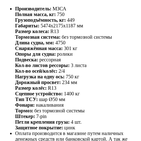
Производитель:
МЗСА
Полная масса, кг:
750
Грузоподъёмность, кг:
449
Габариты:
5474х2175х1187 мм
Размер колеса:
R13
Тормозная система:
без тормозной системы
Длина судна, мм:
4750
Снаряжённая масса:
301 кг
Опоры для судна:
ролики
Подвеска:
рессорная
Кол-во листов рессоры:
3 листа
Кол-во осей/колёс:
2/4
Нагрузка на одну ось:
750 кг
Дорожный просвет:
234 мм
Размер колёс:
R13
Сцепное устройство:
1400 кг
Тип ТСУ:
шар Ø50 мм
Фонари:
накаливания
Тормоз:
без тормозной системы
Штекер:
7-pin
Петли крепления груза:
4 шт.
Защитное покрытие:
цинк
Оплата производится в магазине путем наличных
денежных средств или банковской картой. А так же