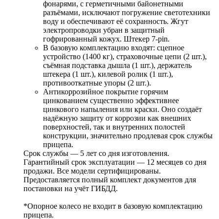
фонарями, с герметичными байонетными
разъёмами, исключают погружение светотехники
воду и обеспечивают её сохранность. Жгут
электропроводки убран в защитный
гофрированный кожух. Штекер
7-pin
.
В базовую комплектацию входят: сцепное
устройство (1400 кг), страховочные цепи (2 шт.),
съёмная подставка дышла (1 шт.), держатель
штекера (1 шт.), килевой ролик (1 шт.),
противооткатные упоры (2 шт.).
Антикоррозийное покрытие горячим
цинкованием существенно эффективнее
цинкового напыления или краски. Оно создаёт
надёжную защиту от коррозии как внешних
поверхностей, так и внутренних полостей
конструкции, значительно продлевая срок службы
прицепа.
Срок службы — 5 лет со дня изготовления.
Гарантийный срок эксплуатации — 12 месяцев со дня
продажи. Все модели сертифицированы.
Предоставляется полный комплект документов для
постановки на учёт ГИБДД.
*Опорное колесо не входит в базовую комплектацию
прицепа.