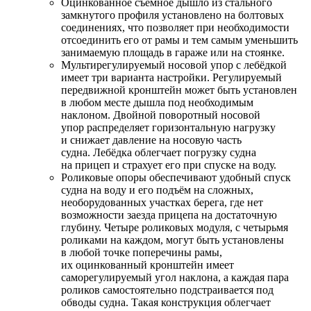
Оцинкованное съёмное дышло из стального
замкнутого профиля установлено на болтовых
соединениях, что позволяет при необходимости
отсоединить его от рамы и тем самым уменьшить
занимаемую площадь в гараже или на стоянке.
Мультирегулируемый носовой упор с лебёдкой
имеет три варианта настройки. Регулируемый
передвижной кронштейн может быть установлен
в любом месте дышла под необходимым
наклоном. Двойной поворотный носовой
упор распределяет горизонтальную нагрузку
и снижает давление на носовую часть
судна. Лебёдка облегчает погрузку судна
на прицеп и страхует его при спуске на воду.
Роликовые опоры обеспечивают удобный спуск
судна на воду и его подъём на сложных,
необорудованных участках берега, где нет
возможности заезда прицепа на достаточную
глубину. Четыре роликовых модуля, с четырьмя
роликами на каждом, могут быть установлены
в любой точке поперечины рамы,
их оцинкованный кронштейн имеет
саморегулируемый угол наклона, а каждая пара
роликов самостоятельно подстраивается под
обводы судна. Такая конструкция облегчает