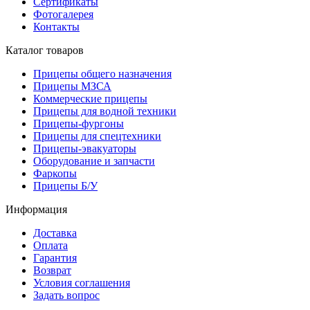
Сертификаты
Фотогалерея
Контакты
Каталог товаров
Прицепы общего назначения
Прицепы МЗСА
Коммерческие прицепы
Прицепы для водной техники
Прицепы-фургоны
Прицепы для спецтехники
Прицепы-эвакуаторы
Оборудование и запчасти
Фаркопы
Прицепы Б/У
Информация
Доставка
Оплата
Гарантия
Возврат
Условия соглашения
Задать вопрос