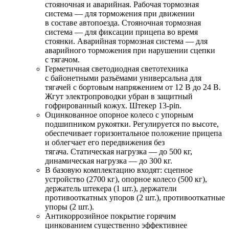
стояночная и аварийная. Рабочая тормозная
система — для торможения при движении
в составе автопоезда. Стояночная тормозная
система — для фиксации прицепа во время
стоянки. Аварийная тормозная система — для
аварийного торможения при нарушении сцепки
с тягачом.
Герметичная светодиодная светотехника
с байонетными разъёмами универсальна для
тягачей с бортовым напряжением от 12 В до 24 В.
Жгут электропроводки убран в защитный
гофрированный кожух. Штекер
13-pin
.
Оцинкованное опорное колесо с упорным
подшипником рукоятки. Регулируется по высоте,
обеспечивает горизонтальное положение прицепа
и облегчает его передвижения без
тягача. Статическая нагрузка — до 500 кг,
динамическая нагрузка — до 300 кг.
В базовую комплектацию входят: сцепное
устройство (2700 кг), опорное колесо (500 кг),
держатель штекера (1 шт.), держатели
противооткатных упоров (2 шт.), противооткатные
упоры (2 шт.).
Антикоррозийное покрытие горячим
цинкованием существенно эффективнее