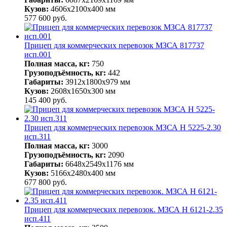
Кузов:
4606х2100х400 мм
577 600
руб.
Прицеп для коммерческих перевозок МЗСА 817737
исп.001
Полная масса, кг:
750
Грузоподъёмность, кг:
442
Габариты:
3912х1800х979 мм
Кузов:
2608х1650х300 мм
145 400
руб.
Прицеп для коммерческих перевозок МЗСА H 5225-2.30
исп.311
Полная масса, кг:
3000
Грузоподъёмность, кг:
2090
Габариты:
6648х2549х1176 мм
Кузов:
5166х2480х400 мм
677 800
руб.
Прицеп для коммерческих перевозок. МЗСА H 6121-2.35
исп.411