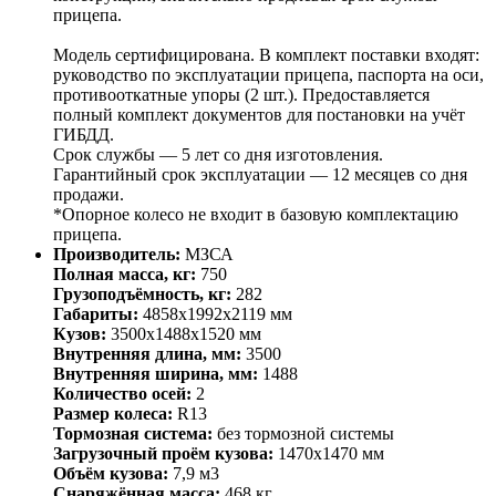
прицепа.
Модель сертифицирована. В комплект поставки входят:
руководство по эксплуатации прицепа, паспорта на оси,
противооткатные упоры (2 шт.). Предоставляется
полный комплект документов для постановки на учёт
ГИБДД.
Срок службы — 5 лет со дня изготовления.
Гарантийный срок эксплуатации — 12 месяцев со дня
продажи.
*Опорное колесо не входит в базовую комплектацию
прицепа.
Производитель:
МЗСА
Полная масса, кг:
750
Грузоподъёмность, кг:
282
Габариты:
4858х1992х2119 мм
Кузов:
3500х1488х1520 мм
Внутренняя длина, мм:
3500
Внутренняя ширина, мм:
1488
Количество осей:
2
Размер колеса:
R13
Тормозная система:
без тормозной системы
Загрузочный проём кузова:
1470х1470 мм
Объём кузова:
7,9 м3
Снаряжённая масса:
468 кг