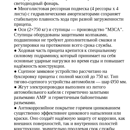
светодиодный фонарь.
● Многолистовая рессорная подвеска (4 рессоры х 4
листа) с гидравлическими амортизаторами сохраняет
стабильную плавность хода при разной загруженности
прицепа.
● Оси (2×750 кг) и ступицы — производство "МЗСА".
Ступицы оборудованы защитными колпаками,
подшипники не требуют дополнительной смазки и
регулировки на протяжении всего срока службы.
● Ходовая часть прицепа крепится к специальному
силовому подрамнику, который принимает на себя
основные ударные нагрузки во время езды и повышает
надёжность конструкции.
● Сцепное замковое устройство рассчитано на
буксировку прицепа с полной массой до 750 кг. Тип
тягово-сцепного устройства автомобиля — шар Ø50 мм.
● Жгут электропроводки выполнен из литого
автомобильного кабеля с герметично залитыми
разъемами АМР и герметичным байонетными
разъемами.
● Антикоррозийное покрытие горячим цинкованием
существенно эффективнее цинкового напыления или
краски. Оно создаёт надёжную защиту от коррозии, как
внешних поверхностей, так и внутренних полостей
конструкции, значительно продлевая срок службы