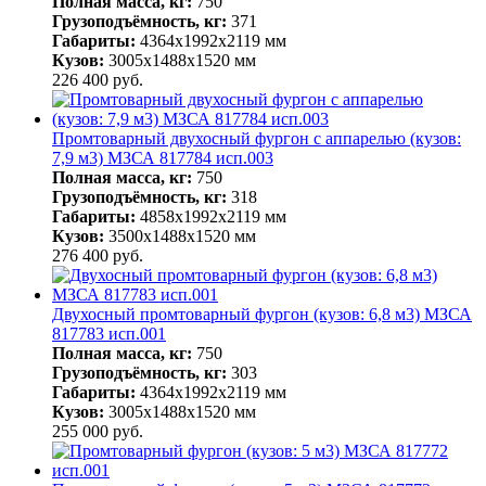
Полная масса, кг:
750
Грузоподъёмность, кг:
371
Габариты:
4364х1992х2119 мм
Кузов:
3005х1488х1520 мм
226 400
руб.
Промтоварный двухосный фургон с аппарелью (кузов:
7,9 м3) МЗСА 817784 исп.003
Полная масса, кг:
750
Грузоподъёмность, кг:
318
Габариты:
4858х1992х2119 мм
Кузов:
3500х1488х1520 мм
276 400
руб.
Двухосный промтоварный фургон (кузов: 6,8 м3) МЗСА
817783 исп.001
Полная масса, кг:
750
Грузоподъёмность, кг:
303
Габариты:
4364х1992х2119 мм
Кузов:
3005х1488х1520 мм
255 000
руб.