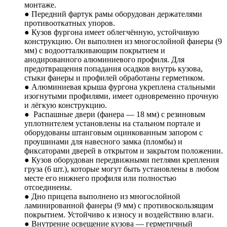
монтаже.
● Передний фартук рамы оборудован держателями
противооткатных упоров.
● Кузов фургона имеет облегчённую, устойчивую
конструкцию. Он выполнен из многослойной фанеры (9
мм) с водоотталкивающим покрытием и
анодированного алюминиевого профиля. Для
предотвращения попадания осадков внутрь кузова,
стыки фанеры и профилей обработаны герметиком.
● Алюминиевая крыша фургона укреплена стальными
изогнутыми профилями, имеет одновременно прочную
и лёгкую конструкцию.
● Распашные двери (фанера — 18 мм) с резиновым
уплотнителем установлены на стальном портале и
оборудованы штанговым оцинкованным запором с
проушинами для навесного замка (пломбы) и
фиксаторами дверей в открытом и закрытом положении.
● Кузов оборудован передвижными петлями крепления
груза (6 шт.), которые могут быть установлены в любом
месте его нижнего профиля или полностью
отсоединены.
● Дно прицепа выполнено из многослойной
ламинированной фанеры (9 мм) с противоскользящим
покрытием. Устойчиво к износу и воздействию влаги.
● Внутренне освещение кузова — герметичный